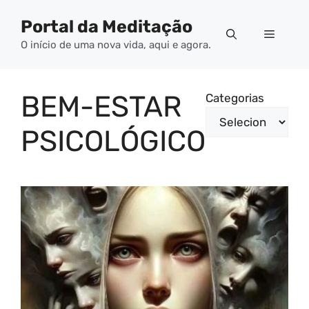
Pular
Portal da Meditação
para
Menu
o
O início de uma nova vida, aqui e agora.
conteúdo
BEM-ESTAR
Categorias
PSICOLÓGICO