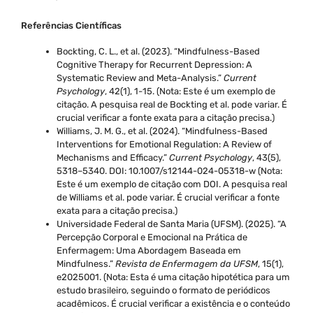
Referências Científicas
Bockting, C. L., et al. (2023). “Mindfulness-Based
Cognitive Therapy for Recurrent Depression: A
Systematic Review and Meta-Analysis.”
Current
Psychology
, 42(1), 1-15. (Nota: Este é um exemplo de
citação. A pesquisa real de Bockting et al. pode variar. É
crucial verificar a fonte exata para a citação precisa.)
Williams, J. M. G., et al. (2024). “Mindfulness-Based
Interventions for Emotional Regulation: A Review of
Mechanisms and Efficacy.”
Current Psychology
, 43(5),
5318–5340. DOI: 10.1007/s12144-024-05318-w (Nota:
Este é um exemplo de citação com DOI. A pesquisa real
de Williams et al. pode variar. É crucial verificar a fonte
exata para a citação precisa.)
Universidade Federal de Santa Maria (UFSM). (2025). “A
Percepção Corporal e Emocional na Prática de
Enfermagem: Uma Abordagem Baseada em
Mindfulness.”
Revista de Enfermagem da UFSM
, 15(1),
e2025001. (Nota: Esta é uma citação hipotética para um
estudo brasileiro, seguindo o formato de periódicos
acadêmicos. É crucial verificar a existência e o conteúdo