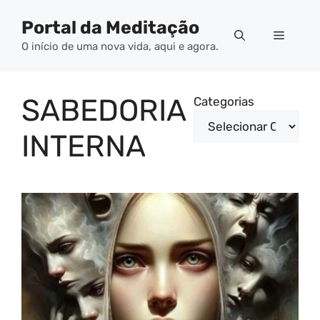
Pular
Portal da Meditação
para
Menu
o
O início de uma nova vida, aqui e agora.
conteúdo
SABEDORIA
Categorias
INTERNA